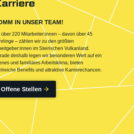
arriere
OMM IN UNSER TEAM!
t über 220 Mitarbeiter:innen – davon über 45
hrlinge – zählen wir zu den größten
beitgeber:innen im Steirischen Vulkanland.
rade deshalb legen wir besonderen Wert auf ein
enes und familiäres Arbeitsklima, bieten
RED ZAC
lreiche Benefits und attraktive Karrierechancen.
Offene Stellen
AL­
ELEKTRONIK. VOLLER
AL
SERVICE.
chmarkt
Entdecken Sie in unseren Shops