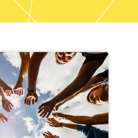
en
eine große Auswahl an
petent
Haushaltsgeräten,
mit
Unterhaltungselektronik,
t.
PC/Multimediageräten, sowie
Mobil- und
Telekommunikationslösungen.