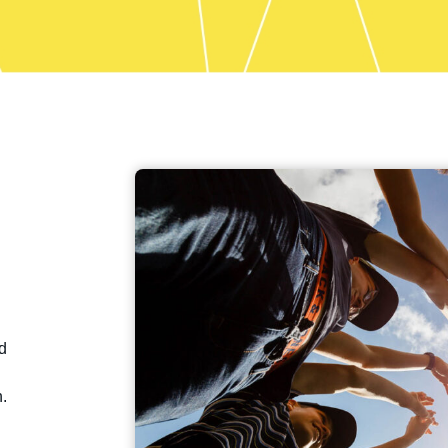
tovoltaikanlage in Betrieb
werden Sie von gelernt
ommen und haben seither
Elektrotechniker:innen kom
te errichtet. Nutzen auch Sie
und sicher beraten und 
die Kraft der Sonne!
Elektromaterial versorg
d
n.