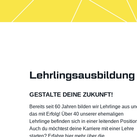
allen Belangen der
Pho
Elektroinstallation: Von der
gen
Errichtung, Erweiterung, Sanierung
hunder
und Überprüfung elektrischer
Anlagen bis hin zur
Implementierung von IT-Lösungen
uvm.
Lehrlingsausbildung
GESTALTE DEINE ZUKUNFT!
Bereits seit 60 Jahren bilden wir Lehrlinge aus un
das mit Erfolg! Über 40 unserer ehemaligen
Lehrlinge befinden sich in einer leitenden Positio
Auch du möchtest deine Karriere mit einer Lehre
starten? Erfahre hier mehr über die