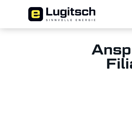
Ansp
Fil