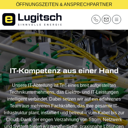
ÖFFNUNGSZEITEN & ANSPRECHPARTNER
IT-Kompetenz aus einer Hand
Unsere IT-Abteilung ist Teil eines breit aufgestellten
Technikunternehmens, das Elektro- und IT-Leistungen
intelligent verbindet. Dabei setzen wir auf ein erfahrenes
Team aus mehreren Fachkräften, das Ihre gesamte IT-
Infrastruktur plant, installiert und betreut – vom Kabel bis zur
Cloud. Dank der engen Verzahnung von Strom, Netzwerk
und System bieten wir ganzheitliche, praxisnahe Lösungen