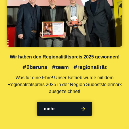
Wir haben den Regionalitätspreis 2025 gewonnen!
#überuns
#team
#regionalität
Was für eine Ehre! Unser Betrieb wurde mit dem
Regionalitätspreis 2025 in der Region Südoststeiermark
ausgezeichnet!
mehr