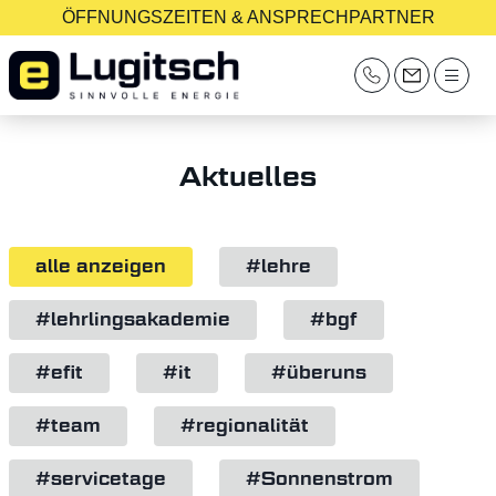
ÖFFNUNGSZEITEN & ANSPRECHPARTNER
Aktuelles
alle anzeigen
#lehre
#lehrlingsakademie
#bgf
#efit
#it
#überuns
#team
#regionalität
#servicetage
#Sonnenstrom