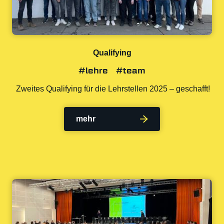
Qualifying
#lehre
#team
Zweites Qualifying für die Lehrstellen 2025 – geschafft!
mehr